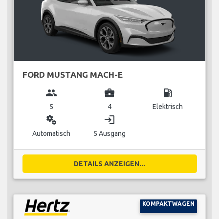
FORD MUSTANG MACH-E
group
business_center
local_gas_station
5
4
Elektrisch
miscellaneous_services
login
Automatisch
5 Ausgang
DETAILS ANZEIGEN...
KOMPAKTWAGEN