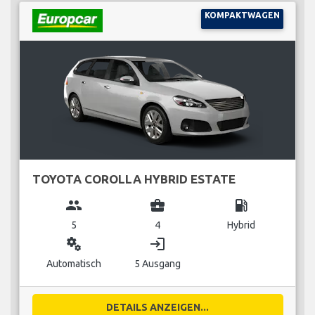
KOMPAKTWAGEN
TOYOTA COROLLA HYBRID ESTATE
group
business_center
local_gas_station
5
4
Hybrid
miscellaneous_services
login
Automatisch
5 Ausgang
DETAILS ANZEIGEN...