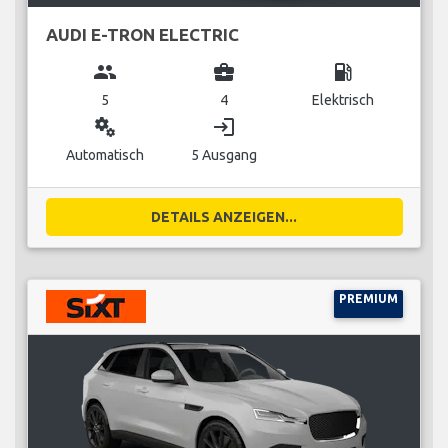
AUDI E-TRON ELECTRIC
group
business_center
local_gas_station
5
4
Elektrisch
miscellaneous_services
login
Automatisch
5 Ausgang
DETAILS ANZEIGEN...
PREMIUM