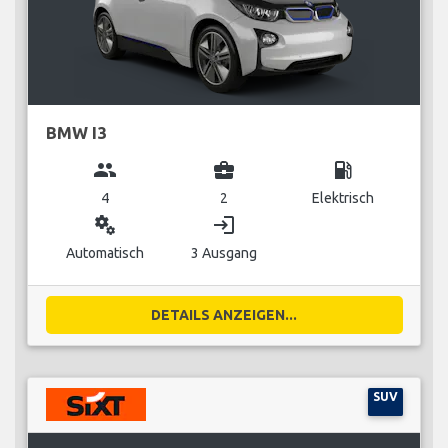
BMW I3
group
business_center
local_gas_station
4
2
Elektrisch
miscellaneous_services
login
Automatisch
3 Ausgang
DETAILS ANZEIGEN...
SUV