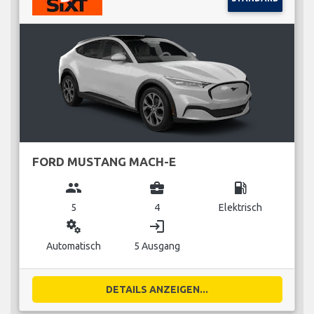
FORD MUSTANG MACH-E
group
business_center
local_gas_station
5
4
Elektrisch
miscellaneous_services
login
Automatisch
5 Ausgang
DETAILS ANZEIGEN...