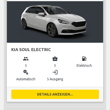
KIA SOUL ELECTRIC
group
business_center
local_gas_station
5
3
Elektrisch
miscellaneous_services
login
Automatisch
5 Ausgang
DETAILS ANZEIGEN...