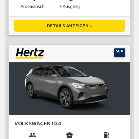
Automatisch
5 Ausgang
DETAILS ANZEIGEN...
SUV
VOLKSWAGEN ID.4
group
business_center
local_gas_station