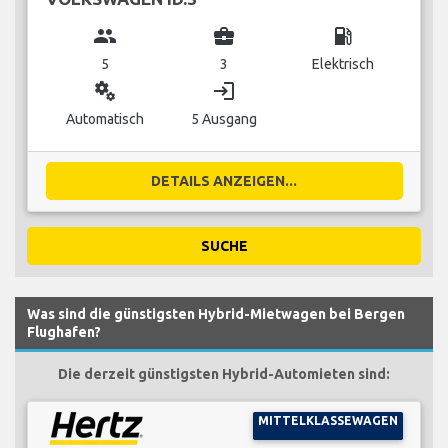
group
business_center
local_gas_station
5
3
Elektrisch
miscellaneous_services
login
Automatisch
5 Ausgang
DETAILS ANZEIGEN...
SUCHE
Was sind die günstigsten Hybrid-Mietwagen bei Bergen
Flughafen?
Die derzeit günstigsten Hybrid-Automieten sind:
MITTELKLASSEWAGEN