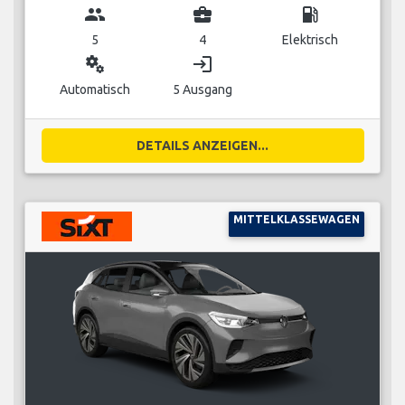
group
business_center
local_gas_station
5
4
Elektrisch
miscellaneous_services
login
Automatisch
5 Ausgang
DETAILS ANZEIGEN...
MITTELKLASSEWAGEN