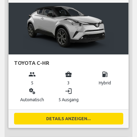
TOYOTA C-HR
group
business_center
local_gas_station
5
3
Hybrid
miscellaneous_services
login
Automatisch
5 Ausgang
DETAILS ANZEIGEN...