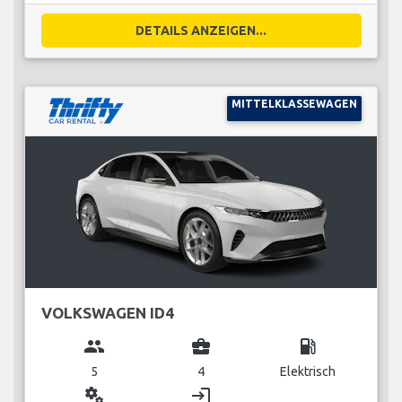
DETAILS ANZEIGEN...
MITTELKLASSEWAGEN
VOLKSWAGEN ID4
group
business_center
local_gas_station
5
4
Elektrisch
miscellaneous_services
login