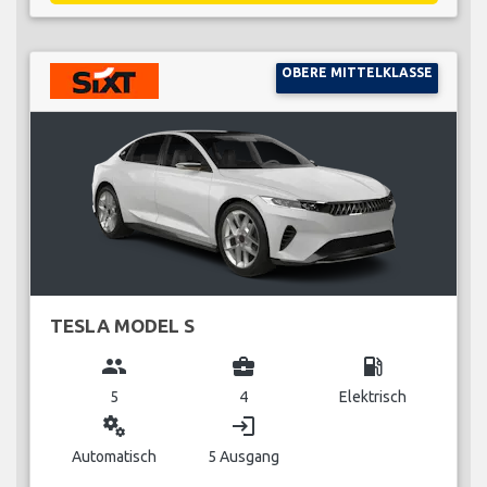
OBERE MITTELKLASSE
TESLA MODEL S
group
business_center
local_gas_station
5
4
Elektrisch
miscellaneous_services
login
Automatisch
5 Ausgang