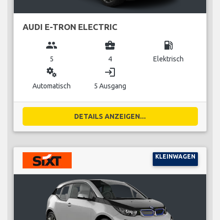
AUDI E-TRON ELECTRIC
group
business_center
local_gas_station
5
4
Elektrisch
miscellaneous_services
login
Automatisch
5 Ausgang
DETAILS ANZEIGEN...
KLEINWAGEN