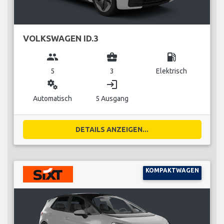
VOLKSWAGEN ID.3
group
business_center
local_gas_station
5
3
Elektrisch
miscellaneous_services
login
Automatisch
5 Ausgang
DETAILS ANZEIGEN...
KOMPAKTWAGEN