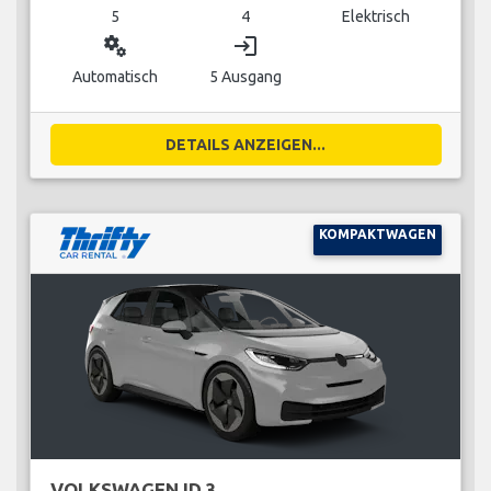
5
4
Elektrisch
miscellaneous_services
login
Automatisch
5 Ausgang
DETAILS ANZEIGEN...
KOMPAKTWAGEN
VOLKSWAGEN ID.3