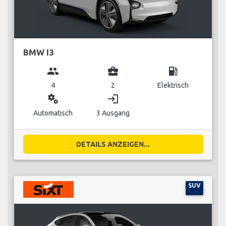
BMW I3
group
business_center
local_gas_station
4
2
Elektrisch
miscellaneous_services
login
Automatisch
3 Ausgang
DETAILS ANZEIGEN...
SUV