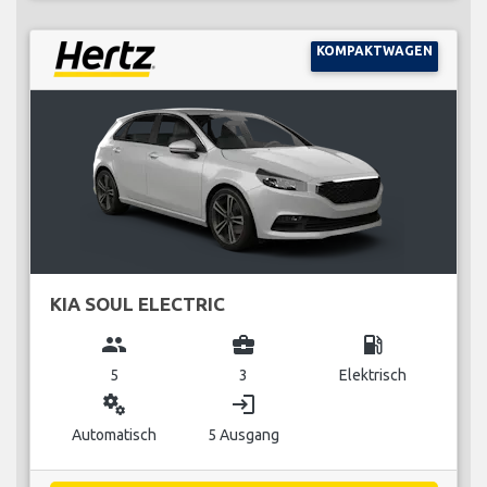
KOMPAKTWAGEN
KIA SOUL ELECTRIC
group
business_center
local_gas_station
5
3
Elektrisch
miscellaneous_services
login
Automatisch
5 Ausgang