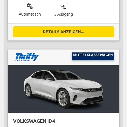
miscellaneous_services
login
Automatisch
5 Ausgang
DETAILS ANZEIGEN...
MITTELKLASSEWAGEN
VOLKSWAGEN ID4