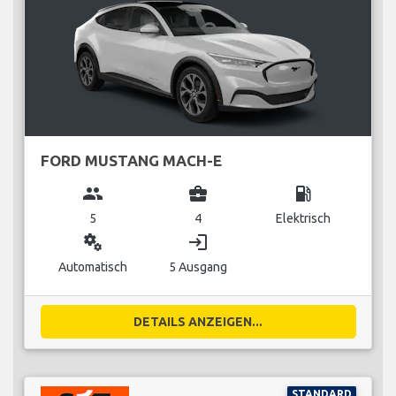
FORD MUSTANG MACH-E
group
business_center
local_gas_station
5
4
Elektrisch
miscellaneous_services
login
Automatisch
5 Ausgang
DETAILS ANZEIGEN...
STANDARD