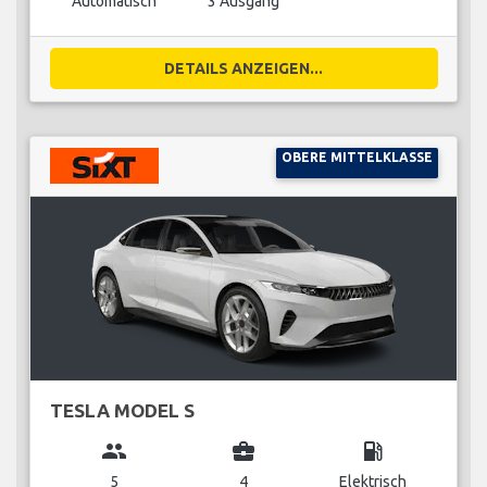
Automatisch
3 Ausgang
DETAILS ANZEIGEN...
OBERE MITTELKLASSE
TESLA MODEL S
group
business_center
local_gas_station
5
4
Elektrisch