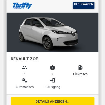
KLEINWAGEN
RENAULT ZOE
group
business_center
local_gas_station
5
2
Elektrisch
miscellaneous_services
login
Automatisch
3 Ausgang
DETAILS ANZEIGEN...