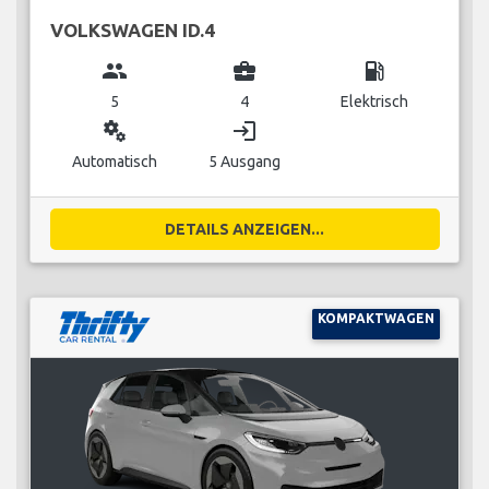
VOLKSWAGEN ID.4
group
business_center
local_gas_station
5
4
Elektrisch
miscellaneous_services
login
Automatisch
5 Ausgang
DETAILS ANZEIGEN...
KOMPAKTWAGEN