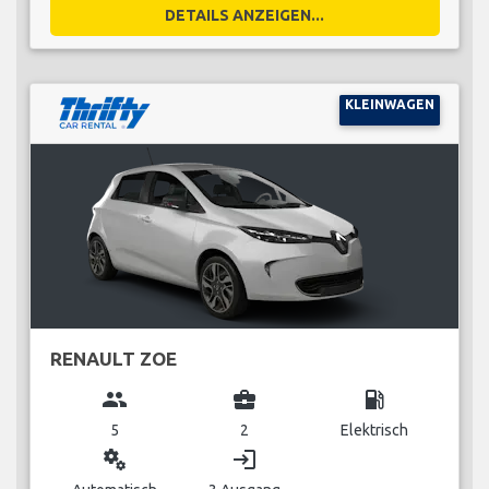
DETAILS ANZEIGEN...
KLEINWAGEN
RENAULT ZOE
group
business_center
local_gas_station
5
2
Elektrisch
miscellaneous_services
login