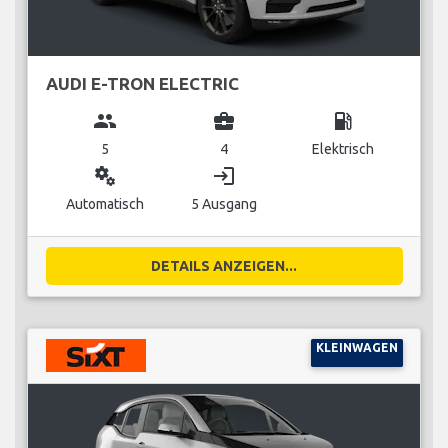
AUDI E-TRON ELECTRIC
group
business_center
local_gas_station
5
4
Elektrisch
miscellaneous_services
login
Automatisch
5 Ausgang
DETAILS ANZEIGEN...
KLEINWAGEN