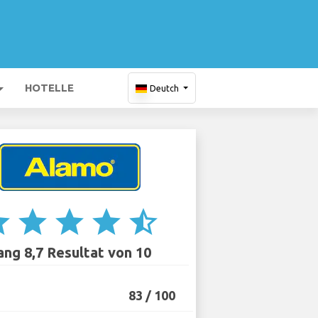
HOTELLE
Deutch
ar
star
star
star
star_half
ang 8,7 Resultat von 10
83 / 100