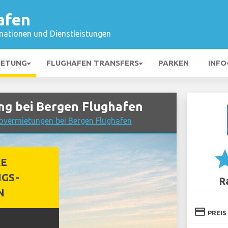
afen
mationen und Dienstleistungen
IETUNG
FLUGHAFEN TRANSFERS
PARKEN
INFO
g bei Bergen Flughafen
tovermietungen bei Bergen Flughafen
st
RE
GS-
R
N
credit_card
PREIS