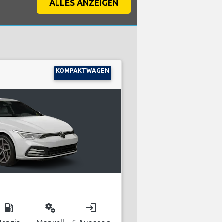
ALLES ANZEIGEN
KOMPAKTWAGEN
local_gas_station
miscellaneous_services
login