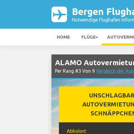
Bergen Flugh
Notwendige Flughafen Infor
HOME
FLÜGE
AUTOVERM
ALAMO Autovermietun
Per Rang #3 Von 9
Vergleich der Au
UNSCHLAGBA
AUTOVERMIETUN
SCHNÄPPCHE
Abholort