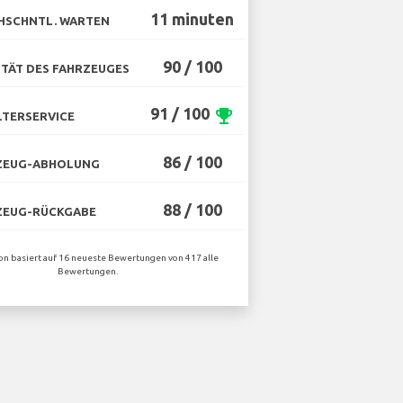
11 minuten
HSCHNTL. WARTEN
90 / 100
TÄT DES FAHRZEUGES
91 / 100
emoji_events
TERSERVICE
86 / 100
ZEUG-ABHOLUNG
88 / 100
ZEUG-RÜCKGABE
ion basiert auf 16 neueste Bewertungen von 417 alle
Bewertungen.