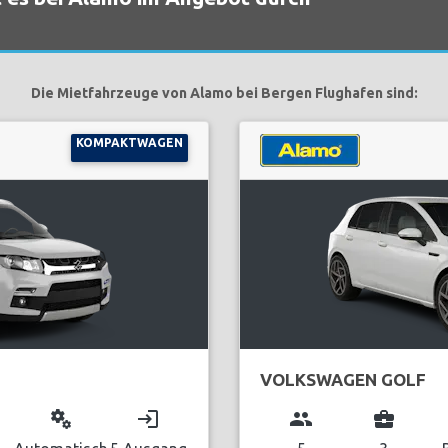
Die Mietfahrzeuge von Alamo bei Bergen Flughafen sind:
KOMPAKTWAGEN
VOLKSWAGEN GOLF
miscellaneous_services
login
group
business_center