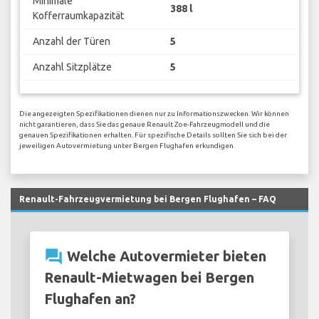
Minimale
388 l
Kofferraumkapazität
Anzahl der Türen
5
Anzahl Sitzplätze
5
Die angezeigten Spezifikationen dienen nur zu Informationszwecken. Wir können
nicht garantieren, dass Sie das genaue Renault Zoe-Fahrzeugmodell und die
genauen Spezifikationen erhalten. Für spezifische Details sollten Sie sich bei der
jeweiligen Autovermietung unter Bergen Flughafen erkundigen.
Renault-Fahrzeugvermietung bei Bergen Flughafen – FAQ
question_answer
Welche Autovermieter bieten
Renault-Mietwagen bei Bergen
Flughafen an?