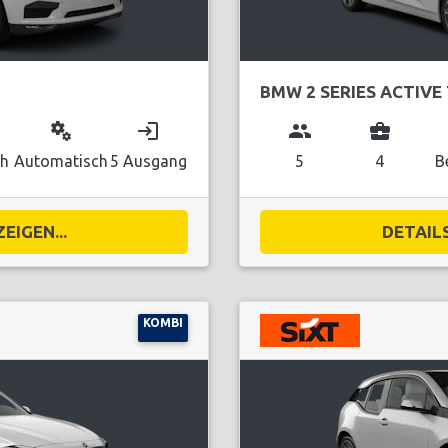
BMW 2 SERIES ACTIVE
miscellaneous_services
login
group
business_center
ch
Automatisch
5 Ausgang
5
4
B
EIGEN...
DETAILS
KOMBI