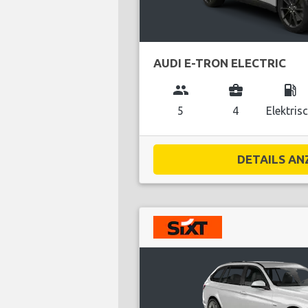
AUDI E-TRON ELECTRIC
group
business_center
local_gas_station
5
4
Elektris
DETAILS ANZ