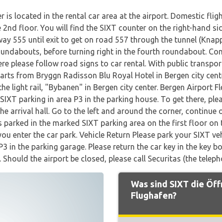
s located in the rental car area at the airport. Domestic flight
2nd floor. You will find the SIXT counter on the right-hand side
 555 until exit to get on road 557 through the tunnel (Knappe
oundabouts, before turning right in the fourth roundabout. Con
ere please follow road signs to car rental. With public transpor
tarts from Bryggn Radisson Blu Royal Hotel in Bergen city cente
the light rail, "Bybanen" in Bergen city center. Bergen Airport Fl
e SIXT parking in area P3 in the parking house. To get there, p
n the arrival hall. Go to the left and around the corner, continue
s parked in the marked SIXT parking area on the first floor on 
you enter the car park. Vehicle Return Please park your SIXT ve
3 in the parking garage. Please return the car key in the key b
. Should the airport be closed, please call Securitas (the telep
Was sind SIXT die Öf
Flughafen?