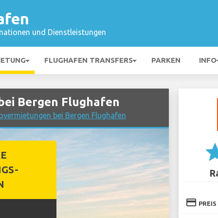
afen
mationen und Dienstleistungen
IETUNG
FLUGHAFEN TRANSFERS
PARKEN
INFO
bei Bergen Flughafen
tovermietungen bei Bergen Flughafen
st
RE
GS-
R
N
credit_card
PREIS