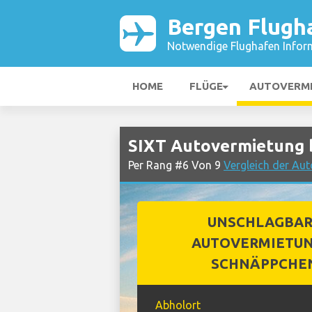
Bergen Flugh
Notwendige Flughafen Infor
HOME
FLÜGE
AUTOVERM
SIXT Autovermietung 
Per Rang #6 Von 9
Vergleich der Au
UNSCHLAGBA
AUTOVERMIETUN
SCHNÄPPCHE
Abholort