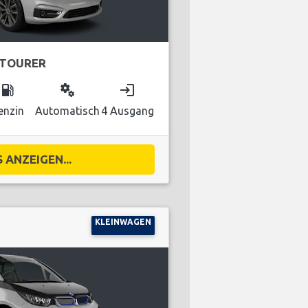
 TOURER
local_gas_station
miscellaneous_services
login
enzin
Automatisch
4 Ausgang
 ANZEIGEN...
KLEINWAGEN