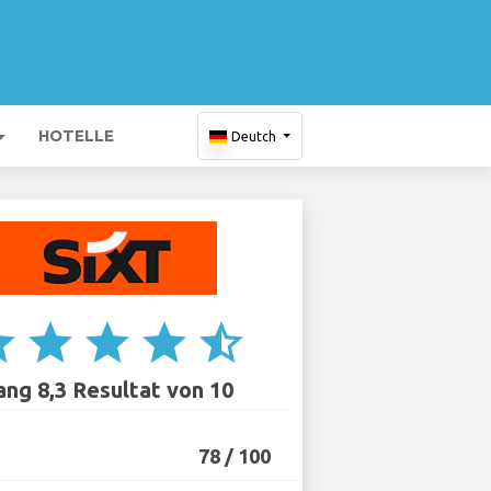
HOTELLE
Deutch
ar
star
star
star
star_half
ang 8,3 Resultat von 10
78 / 100