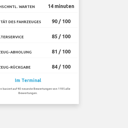
14 minuten
HSCHNTL. WARTEN
90 / 100
TÄT DES FAHRZEUGES
85 / 100
TERSERVICE
81 / 100
ZEUG-ABHOLUNG
84 / 100
ZEUG-RÜCKGABE
Im Terminal
on basiert auf 40 neueste Bewertungen von 1195 alle
Bewertungen.