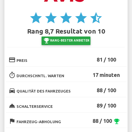
star
star
star
star
star_half
Rang 8,7 Resultat von 10
emoji_events
RANG-BESTER ANBIETER
credit_card
81 / 100
PREIS
timer
17 minuten
DURCHSCHNTL. WARTEN
directions_car
88 / 100
QUALITÄT DES FAHRZEUGES
room_service
89 / 100
SCHALTERSERVICE
flag
88 / 100
emoji_events
FAHRZEUG-ABHOLUNG