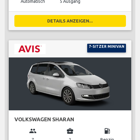
Automatisch
5 Ausgang
DETAILS ANZEIGEN...
7-SITZER MINIVAN
VOLKSWAGEN SHARAN
group
business_center
local_gas_station
7
2
Benzin