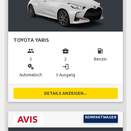
TOYOTA YARIS
group
business_center
local_gas_station
5
2
Benzin
miscellaneous_services
login
Automatisch
5 Ausgang
DETAILS ANZEIGEN...
KOMPAKTWAGEN