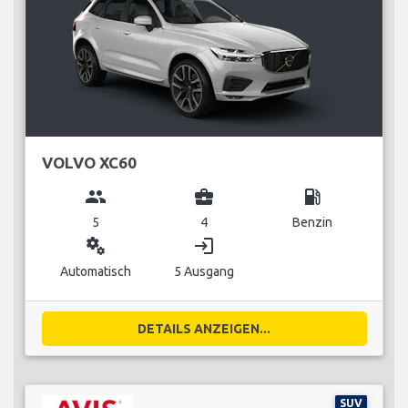
VOLVO XC60
group
business_center
local_gas_station
5
4
Benzin
miscellaneous_services
login
Automatisch
5 Ausgang
DETAILS ANZEIGEN...
SUV