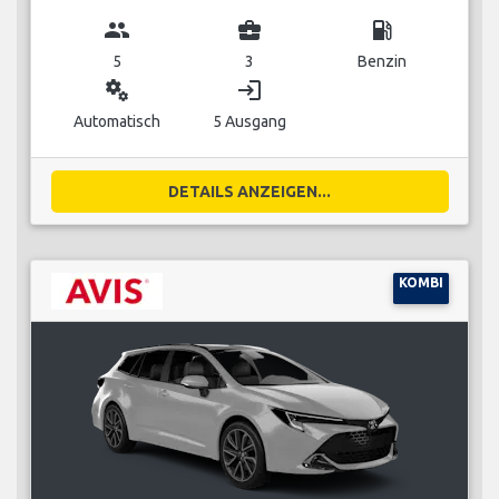
group
business_center
local_gas_station
5
3
Benzin
miscellaneous_services
login
Automatisch
5 Ausgang
DETAILS ANZEIGEN...
KOMBI