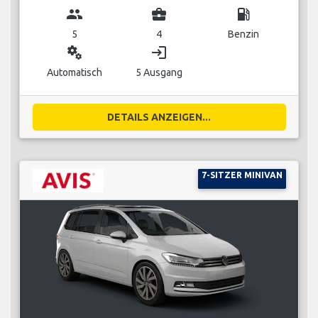
group
business_center
local_gas_station
5
4
Benzin
miscellaneous_services
login
Automatisch
5 Ausgang
DETAILS ANZEIGEN...
7-SITZER MINIVAN