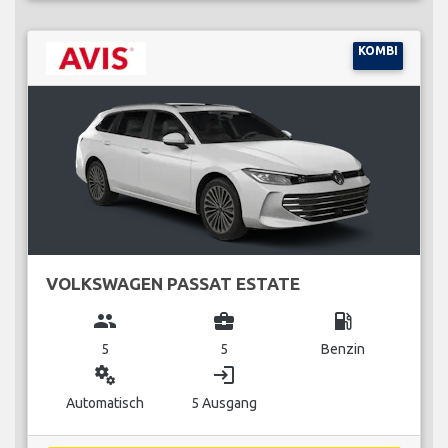
KOMBI
VOLKSWAGEN PASSAT ESTATE
group
business_center
local_gas_station
5
5
Benzin
miscellaneous_services
login
Automatisch
5 Ausgang