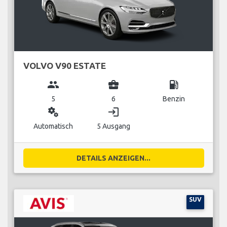
VOLVO V90 ESTATE
group
business_center
local_gas_station
5
6
Benzin
miscellaneous_services
login
Automatisch
5 Ausgang
DETAILS ANZEIGEN...
SUV