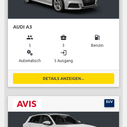
AUDI A3
group
business_center
local_gas_station
5
3
Benzin
miscellaneous_services
login
Automatisch
5 Ausgang
DETAILS ANZEIGEN...
SUV