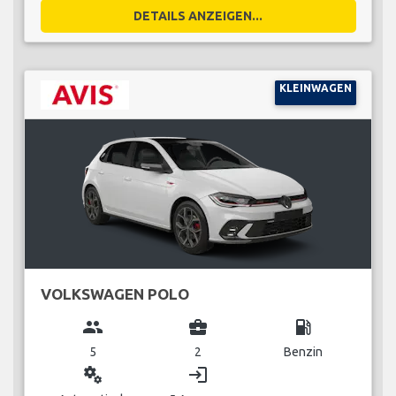
DETAILS ANZEIGEN...
KLEINWAGEN
VOLKSWAGEN POLO
group
business_center
local_gas_station
5
2
Benzin
miscellaneous_services
login