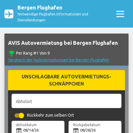
Bergen Flughafen
Notwendige Flughafen Informationen und
Dienstleistungen
AVIS Autovermietung bei Bergen Flughafen
emoji_events
Per Rang #1 Von 9
Vergleich der Autovermietungen bei Bergen Flughafen
UNSCHLAGBARE AUTOVERMIETUNGS-
SCHNÄPPCHEN
Abholort
Rückkehr zum selben Ort
Abholdatum
Rückgabedatum