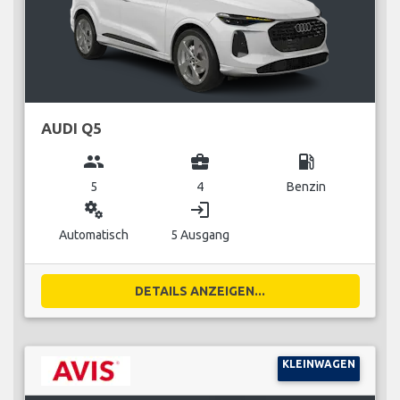
AUDI Q5
group
business_center
local_gas_station
5
4
Benzin
miscellaneous_services
login
Automatisch
5 Ausgang
DETAILS ANZEIGEN...
KLEINWAGEN