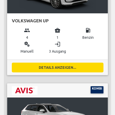
VOLKSWAGEN UP
group
business_center
local_gas_station
4
1
Benzin
miscellaneous_services
login
Manuell
3 Ausgang
DETAILS ANZEIGEN...
KOMBI