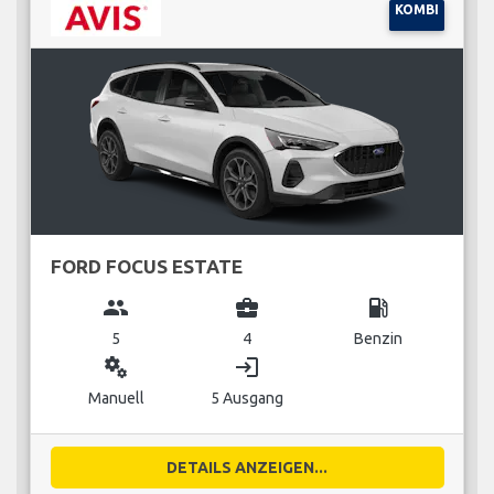
KOMBI
FORD FOCUS ESTATE
group
business_center
local_gas_station
5
4
Benzin
miscellaneous_services
login
Manuell
5 Ausgang
DETAILS ANZEIGEN...