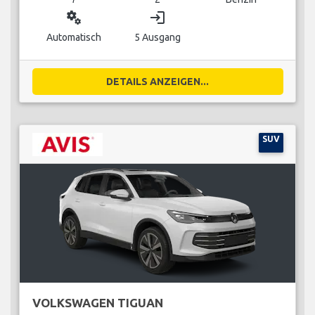
miscellaneous_services
login
Automatisch
5 Ausgang
DETAILS ANZEIGEN...
SUV
VOLKSWAGEN TIGUAN