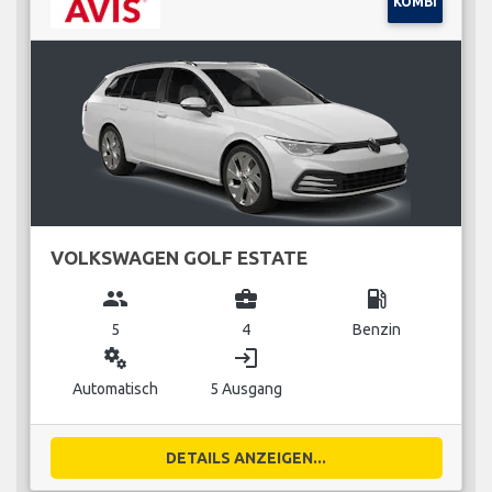
KOMBI
VOLKSWAGEN GOLF ESTATE
group
business_center
local_gas_station
5
4
Benzin
miscellaneous_services
login
Automatisch
5 Ausgang
DETAILS ANZEIGEN...