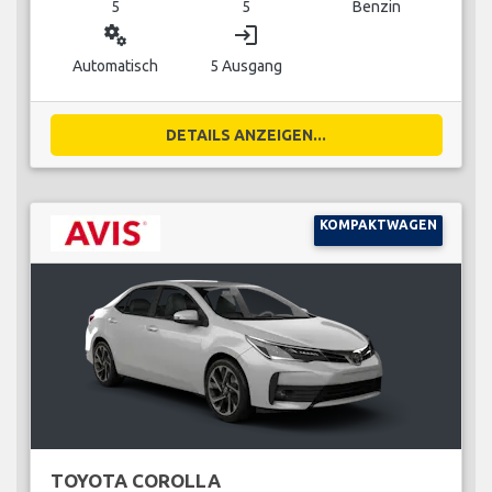
5
5
Benzin
miscellaneous_services
login
Automatisch
5 Ausgang
DETAILS ANZEIGEN...
KOMPAKTWAGEN
TOYOTA COROLLA