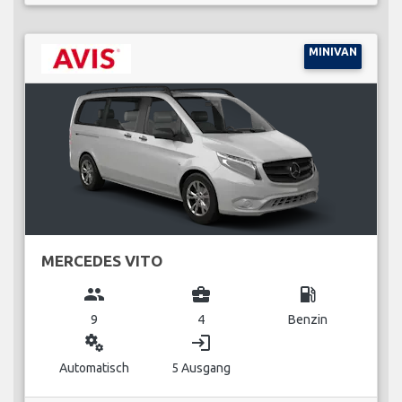
MINIVAN
MERCEDES VITO
group
business_center
local_gas_station
9
4
Benzin
miscellaneous_services
login
Automatisch
5 Ausgang