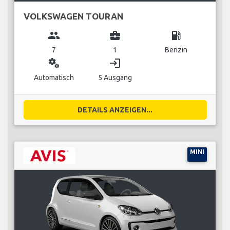
VOLKSWAGEN TOURAN
group
business_center
local_gas_station
7
1
Benzin
miscellaneous_services
login
Automatisch
5 Ausgang
DETAILS ANZEIGEN...
MINI