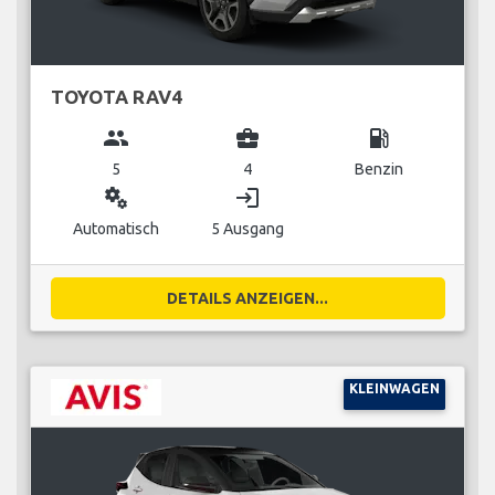
TOYOTA RAV4
group
business_center
local_gas_station
5
4
Benzin
miscellaneous_services
login
Automatisch
5 Ausgang
DETAILS ANZEIGEN...
KLEINWAGEN