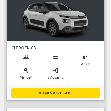
CITROEN C3
group
business_center
local_gas_station
5
2
Benzin
miscellaneous_services
login
Manuell
5 Ausgang
DETAILS ANZEIGEN...