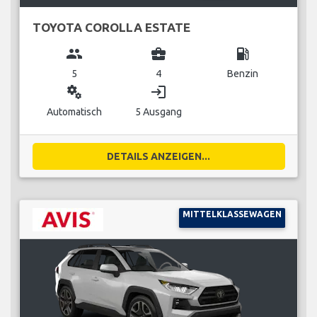
TOYOTA COROLLA ESTATE
group
business_center
local_gas_station
5
4
Benzin
miscellaneous_services
login
Automatisch
5 Ausgang
DETAILS ANZEIGEN...
MITTELKLASSEWAGEN