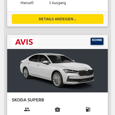
Manuell
5 Ausgang
DETAILS ANZEIGEN...
KOMBI
SKODA SUPERB
group
business_center
local_gas_station