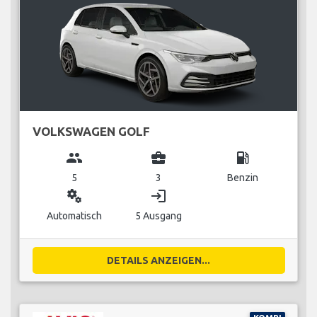
VOLKSWAGEN GOLF
group
business_center
local_gas_station
5
3
Benzin
miscellaneous_services
login
Automatisch
5 Ausgang
DETAILS ANZEIGEN...