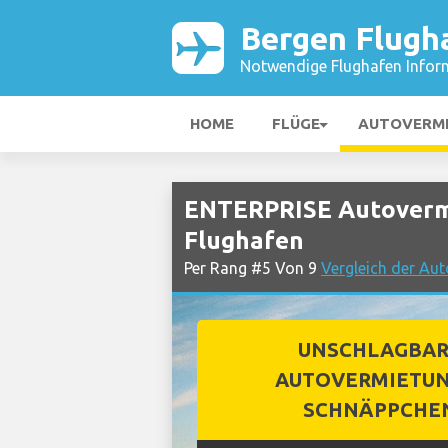
Bergen Flugh
Notwendige Flughafen Infor
HOME
FLÜGE
AUTOVERM
ENTERPRISE Autoverm
Flughafen
Per Rang #5 Von 9
Vergleich der Au
UNSCHLAGBA
AUTOVERMIETUN
SCHNÄPPCHE