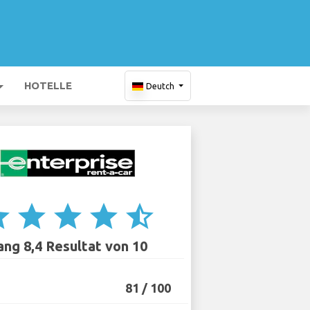
HOTELLE
Deutch
ar
star
star
star
star_half
ang 8,4 Resultat von 10
81 / 100