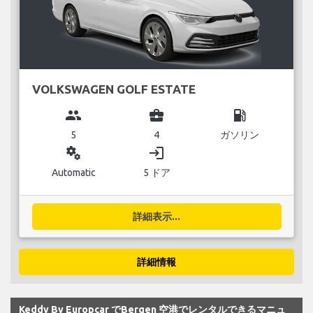
VOLKSWAGEN GOLF ESTATE
group
business_center
local_gas_station
5
4
ガソリン
miscellaneous_services
login
Automatic
5 ドア
詳細表示...
詳細情報
Keddy By Europcar でBergen 空港でレンタルできるマニュ