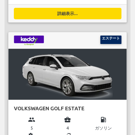
詳細表示...
エステート
VOLKSWAGEN GOLF ESTATE
group
business_center
local_gas_station
5
4
ガソリン