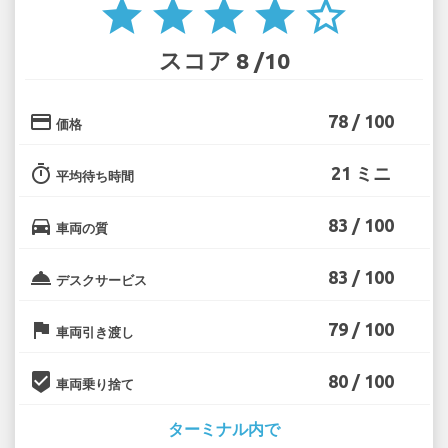
star
star
star
star
star_border
スコア 8 /10
credit_card
78 / 100
価格
timer
21 ミニ
平均待ち時間
directions_car
83 / 100
車両の質
room_service
83 / 100
デスクサービス
flag
79 / 100
車両引き渡し
beenhere
80 / 100
車両乗り捨て
ターミナル内で