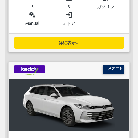
5
3
ガソリン
miscellaneous_services
login
Manual
5 ドア
詳細表示...
エステート