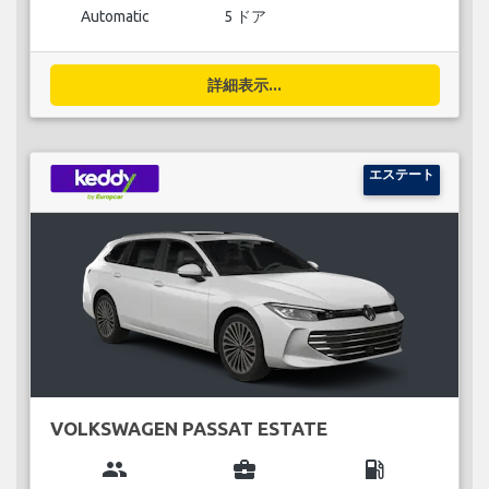
Automatic
5 ドア
詳細表示...
エステート
VOLKSWAGEN PASSAT ESTATE
group
business_center
local_gas_station