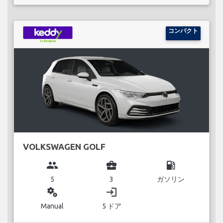
コンパクト
VOLKSWAGEN GOLF
group
business_center
local_gas_station
5
3
ガソリン
miscellaneous_services
login
Manual
5 ドア