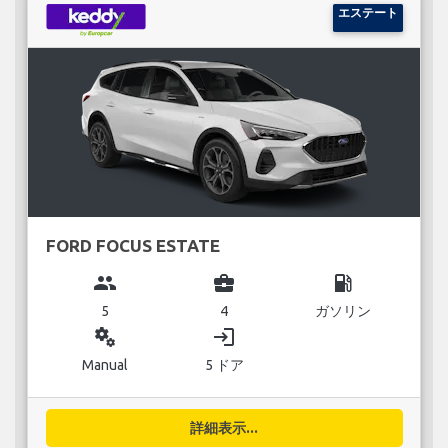
エステート
FORD FOCUS ESTATE
group
business_center
local_gas_station
5
4
ガソリン
miscellaneous_services
login
Manual
5 ドア
詳細表示...