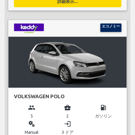
詳細表示...
エコノミー
VOLKSWAGEN POLO
group
business_center
local_gas_station
5
2
ガソリン
miscellaneous_services
login
Manual
3 ドア