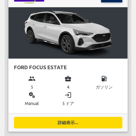
FORD FOCUS ESTATE
group
business_center
local_gas_station
5
4
ガソリン
miscellaneous_services
login
Manual
5 ドア
詳細表示...