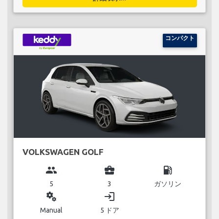
コンパクト
VOLKSWAGEN GOLF
group
business_center
local_gas_station
5
3
ガソリン
miscellaneous_services
login
Manual
5 ドア