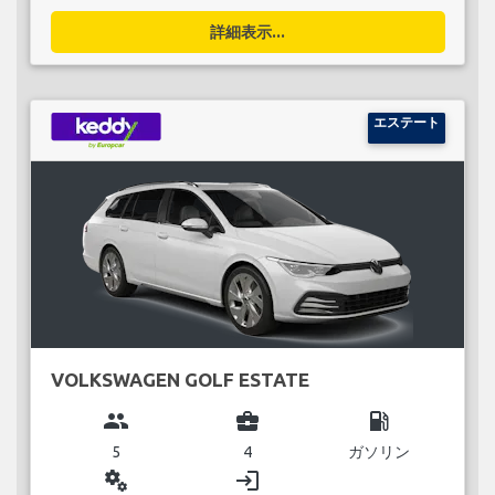
詳細表示...
エステート
VOLKSWAGEN GOLF ESTATE
group
business_center
local_gas_station
5
4
ガソリン
miscellaneous_services
login