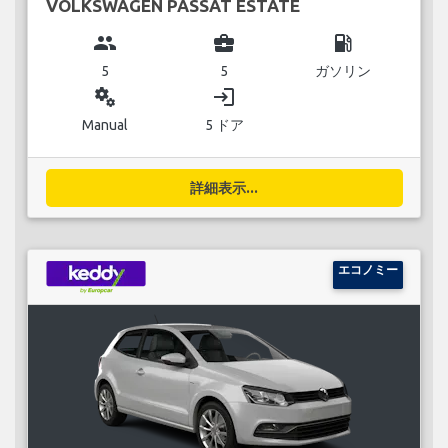
VOLKSWAGEN PASSAT ESTATE
group
business_center
local_gas_station
5
5
ガソリン
miscellaneous_services
login
Manual
5 ドア
詳細表示...
エコノミー