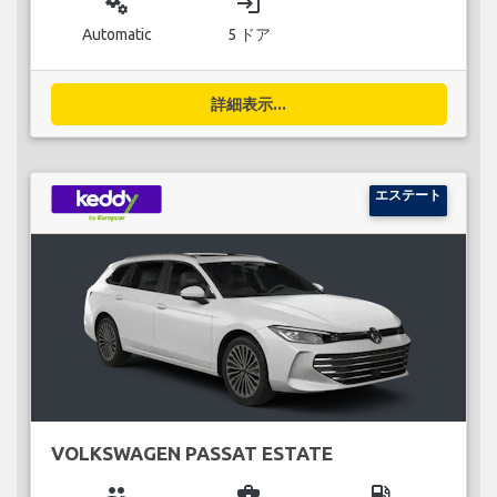
miscellaneous_services
login
Automatic
5 ドア
詳細表示...
エステート
VOLKSWAGEN PASSAT ESTATE
group
business_center
local_gas_station