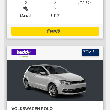
5
5
ガソリン
miscellaneous_services
login
Manual
5 ドア
詳細表示...
エコノミー
VOLKSWAGEN POLO