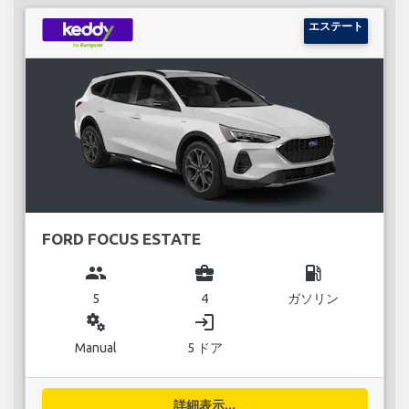
エステート
FORD FOCUS ESTATE
group
business_center
local_gas_station
5
4
ガソリン
miscellaneous_services
login
Manual
5 ドア
詳細表示...