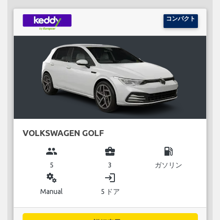
コンパクト
VOLKSWAGEN GOLF
group
business_center
local_gas_station
5
3
ガソリン
miscellaneous_services
login
Manual
5 ドア