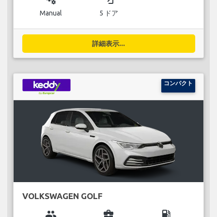
Manual
5 ドア
詳細表示...
コンパクト
VOLKSWAGEN GOLF
group
business_center
local_gas_station