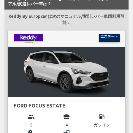
アル/変速レバー車は？
Keddy By Europcar は次のマニュアル/変則レバー車両利用可
能：
エステート
FORD FOCUS ESTATE
group
business_center
local_gas_station
5
4
ガソリン
miscellaneous_services
login