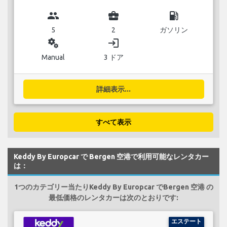
group
business_center
local_gas_station
5
2
ガソリン
miscellaneous_services
login
Manual
3 ドア
詳細表示...
すべて表示
Keddy By Europcar で Bergen 空港で利用可能なレンタカー
は：
1つのカテゴリー当たりKeddy By Europcar でBergen 空港 の
最低価格のレンタカーは次のとおりです:
エステート