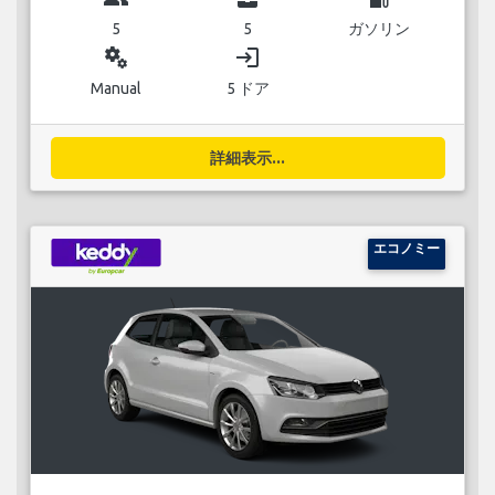
5
5
ガソリン
miscellaneous_services
login
Manual
5 ドア
詳細表示...
エコノミー