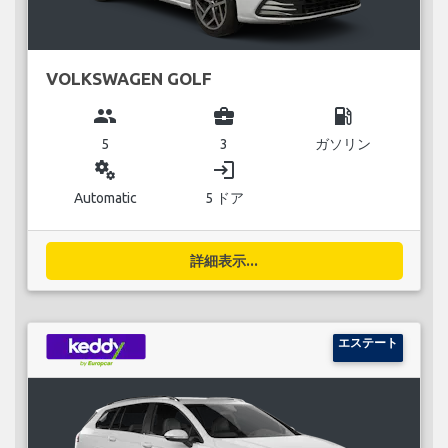
VOLKSWAGEN GOLF
group
business_center
local_gas_station
5
3
ガソリン
miscellaneous_services
login
Automatic
5 ドア
詳細表示...
エステート