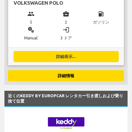
VOLKSWAGEN POLO
group
business_center
local_gas_station
5
2
ガソリン
miscellaneous_services
login
Manual
3 ドア
詳細表示...
詳細情報
近くのKEDDY BY EUROPCAR レンタカー引き渡しおよび乗り
捨て位置