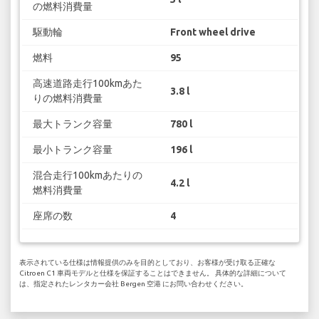
の燃料消費量
駆動輪
Front wheel drive
燃料
95
高速道路走行100kmあた
3.8 l
りの燃料消費量
最大トランク容量
780 l
最小トランク容量
196 l
混合走行100kmあたりの
4.2 l
燃料消費量
座席の数
4
表示されている仕様は情報提供のみを目的としており、お客様が受け取る正確な
Citroen C1 車両モデルと仕様を保証することはできません。 具体的な詳細について
は、指定されたレンタカー会社 Bergen 空港 にお問い合わせください。