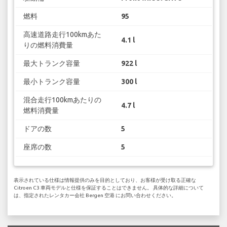
燃料
95
高速道路走行100kmあた
4.1 l
りの燃料消費量
最大トランク容量
922 l
最小トランク容量
300 l
混合走行100kmあたりの
4.7 l
燃料消費量
ドアの数
5
座席の数
5
表示されている仕様は情報提供のみを目的としており、お客様が受け取る正確な
Citroen C3 車両モデルと仕様を保証することはできません。 具体的な詳細について
は、指定されたレンタカー会社 Bergen 空港 にお問い合わせください。