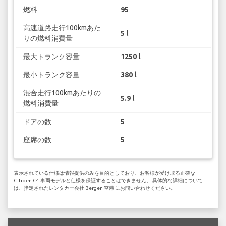
燃料
95
高速道路走行100kmあた
5 l
りの燃料消費量
最大トランク容量
1250 l
最小トランク容量
380 l
混合走行100kmあたりの
5.9 l
燃料消費量
ドアの数
5
座席の数
5
表示されている仕様は情報提供のみを目的としており、お客様が受け取る正確な
Citroen C4 車両モデルと仕様を保証することはできません。 具体的な詳細について
は、指定されたレンタカー会社 Bergen 空港 にお問い合わせください。