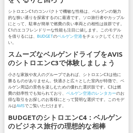
シトロエンC1のコンパクトで機敏な性格は、ベルゲンの魅力
的な狭い通りを探索するのに最適です。ソロ旅行者やカップル
にとって、駐車が簡単で燃費の良い車両との相性は抜群です。
C1のエコフレンドリーな性能も注目に値します。このモデル
を借りるには、
BUDGET
の
ベルゲン空港
をチェックしてくださ
い。
スムーズなベルゲンドライブをAVIS
のシトロエンC3で体験しましょう
小さな家族や友人のグループであれば、シトロエンC3は他に
勝るものがありません。快適さと広々とした室内が特徴で、ベ
ルゲン周辺の景色を楽しむための優れた選択肢です。C3は燃
費の効率性でも知られており、
ベルゲン空港のレンタカー
のお
得な取引をお探しのお客様にとって賢明な選択です。このモデ
ルは
AVIS
でご覧いただけます。
BUDGETのシトロエンC4：ベルゲン
のビジネス旅行の理想的な相棒