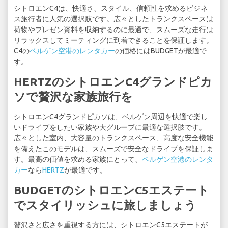
シトロエンC4は、快適さ、スタイル、信頼性を求めるビジネ
ス旅行者に人気の選択肢です。広々としたトランクスペースは
荷物やプレゼン資料を収納するのに最適で、スムーズな走行は
リラックスしてミーティングに到着できることを保証します。
C4の
ベルゲン空港のレンタカー
の価格にはBUDGETが最適で
す。
HERTZのシトロエンC4グランドピカ
ソで贅沢な家族旅行を
シトロエンC4グランドピカソは、ベルゲン周辺を快適で楽し
いドライブをしたい家族や大グループに最適な選択肢です。
広々とした室内、大容量のトランクスペース、高度な安全機能
を備えたこのモデルは、スムーズで安全なドライブを保証しま
す。最高の価値を求める家族にとって、
ベルゲン空港のレンタ
カー
なら
HERTZ
が最適です。
BUDGETのシトロエンC5エステート
でスタイリッシュに旅しましょう
贅沢さと広さを重視する方には、シトロエンC5エステートが