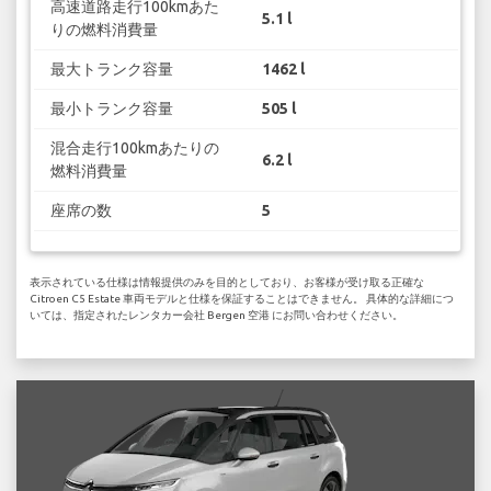
高速道路走行100kmあた
5.1 l
りの燃料消費量
最大トランク容量
1462 l
最小トランク容量
505 l
混合走行100kmあたりの
6.2 l
燃料消費量
座席の数
5
表示されている仕様は情報提供のみを目的としており、お客様が受け取る正確な
Citroen C5 Estate 車両モデルと仕様を保証することはできません。 具体的な詳細につ
いては、指定されたレンタカー会社 Bergen 空港 にお問い合わせください。