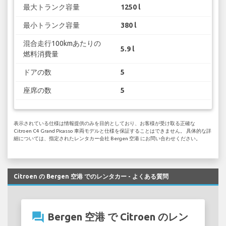
最大トランク容量
1250 l
最小トランク容量
380 l
混合走行100kmあたりの
5.9 l
燃料消費量
ドアの数
5
座席の数
5
表示されている仕様は情報提供のみを目的としており、お客様が受け取る正確な
Citroen C4 Grand Picasso 車両モデルと仕様を保証することはできません。 具体的な詳
細については、指定されたレンタカー会社 Bergen 空港 にお問い合わせください。
Citroen の Bergen 空港 でのレンタカー - よくある質問
question_answer
Bergen 空港 で Citroen のレン