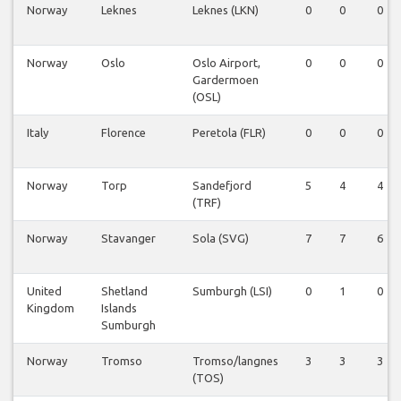
Norway
Leknes
Leknes (LKN)
0
0
0
Norway
Oslo
Oslo Airport,
0
0
0
Gardermoen
(OSL)
Italy
Florence
Peretola (FLR)
0
0
0
Norway
Torp
Sandefjord
5
4
4
(TRF)
Norway
Stavanger
Sola (SVG)
7
7
6
United
Shetland
Sumburgh (LSI)
0
1
0
Kingdom
Islands
Sumburgh
Norway
Tromso
Tromso/langnes
3
3
3
(TOS)