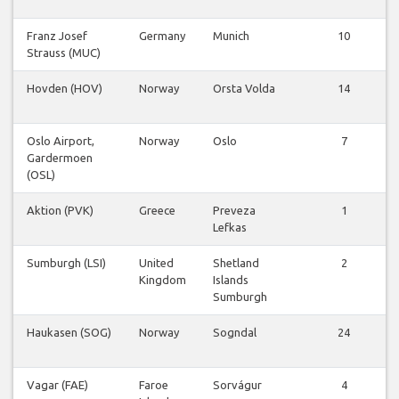
Franz Josef
Germany
Munich
10
Strauss (MUC)
Hovden (HOV)
Norway
Orsta Volda
14
Oslo Airport,
Norway
Oslo
7
Gardermoen
(OSL)
Aktion (PVK)
Greece
Preveza
1
Lefkas
Sumburgh (LSI)
United
Shetland
2
Kingdom
Islands
Sumburgh
Haukasen (SOG)
Norway
Sogndal
24
Vagar (FAE)
Faroe
Sorvágur
4