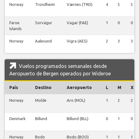
Norway
Trondheim
Værnes (TRD)
4
5
5
Faroe
Sorvágur
Vagar (FAE)
1
0
0
Islands
Norway
Aalesund
Vigra (AES)
2
3
3
Vuelos programados semanales desde
Aeropuerto de Bergen operados por Wideroe
País
Destino
Aeropuerto
L
M
X
Norway
Molde
Aro (MOL)
1
2
2
Denmark
Billund
Billund (BLL)
0
1
0
Norway
Bodo
Bodo (BOO)
1
1
1