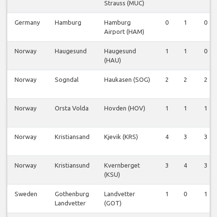
Strauss (MUC)
Germany
Hamburg
Hamburg
0
1
0
Airport (HAM)
Norway
Haugesund
Haugesund
1
1
0
(HAU)
Norway
Sogndal
Haukasen (SOG)
2
2
2
Norway
Orsta Volda
Hovden (HOV)
1
1
1
Norway
Kristiansand
Kjevik (KRS)
4
3
3
Norway
Kristiansund
Kvernberget
3
4
3
(KSU)
Sweden
Gothenburg
Landvetter
1
0
1
Landvetter
(GOT)