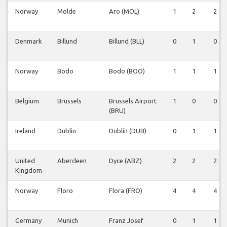
Norway
Molde
Aro (MOL)
1
2
2
Denmark
Billund
Billund (BLL)
0
1
0
Norway
Bodo
Bodo (BOO)
1
1
1
Belgium
Brussels
Brussels Airport
1
0
0
(BRU)
Ireland
Dublin
Dublin (DUB)
0
1
1
United
Aberdeen
Dyce (ABZ)
2
2
2
Kingdom
Norway
Floro
Flora (FRO)
4
4
4
Germany
Munich
Franz Josef
0
1
1