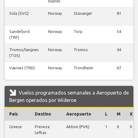
Islands
Sola (SVG)
Norway
Stavanger
81
Sandefjord
Norway
Torp
54
(TRF)
Tromso/langnes
Norway
Tromso
44
(TOS)
Værnes (TRD)
Norway
Trondheim
67
Vuelos programados semanales a Aeropuerto de
Bergen operados por Wideroe
País
Destino
Aeropuerto
L
M
X
Greece
Preveza
Aktion (PVK)
1
0
0
Lefkas