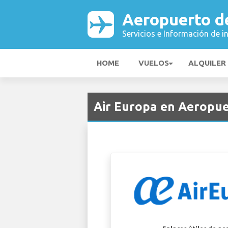
Aeropuerto d
Servicios e Información de i
HOME
VUELOS
ALQUILER
Air Europa en Aeropue