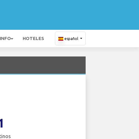
 INFO
HOTELES
español
1
tinos