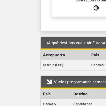
Enlaces útiles de ae
¿A qué destinos vuela Air Europ
Aeropuerto
País
Kastrup (CPH)
Denmark
Vuelos programados semanal
País
Destino
Denmark
Copenhagen