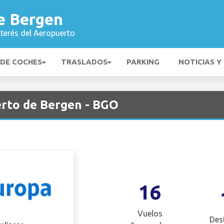
e Bergen
nterés del Aeropuerto
 DE COCHES
TRASLADOS
PARKING
NOTICIAS Y
rto de Bergen - BGO
16
Vuelos
Des