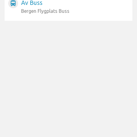
Av Buss
directions_bus
Bergen Flygplats Buss