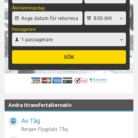
Återlämningsdag
Passagerare
SÖK
Andra ttransfertalternativ
Av Tåg
train
Bergen Flygplats Tåg