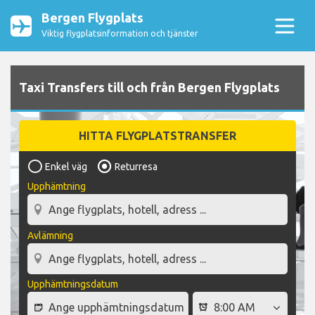
Bergen Flygplats
Viktig flygplatsinformation och tjänster
Taxi Transfers till och från Bergen Flygplats
HITTA FLYGPLATSTRANSFER
Enkel väg
Returresa
Upphämtning
Avlämning
Upphämtningsdatum