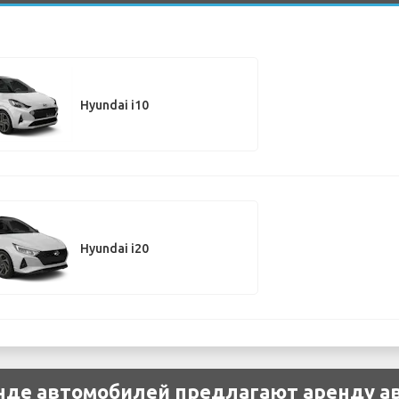
Hyundai i10
Hyundai i20
нде автомобилей предлагают аренду а