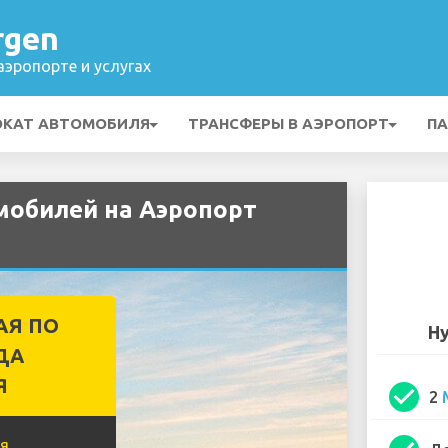
rgen
эропорте и услугах
ОКАТ АВТОМОБИЛЯ
ТРАНСФЕРЫ В АЭРОПОРТ
ПА
мобилей на Аэропорт
АЯ ПО
Hy
ДА
Я
check_circle
2
я