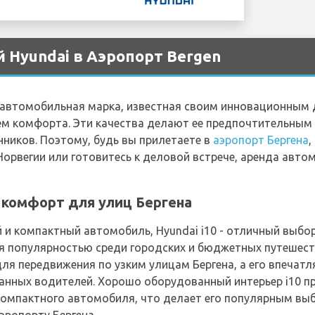
 Hyundai в Аэропорт Bergen
я автомобильная марка, известная своим инновационным
м комфорта. Эти качества делают ее предпочтительным 
ников. Поэтому, будь вы прилетаете в
аэропорт Бергена
,
рвегии или готовитесь к деловой встрече, аренда автом
й комфорт для улиц Бергена
 и компактный автомобиль, Hyundai i10 - отличный выбо
тся популярностью среди городских и бюджетных путешес
для передвижения по узким улицам Бергена, а его впеча
нанных водителей. Хорошо оборудованный интерьер i10 п
компактного автомобиля, что делает его популярным выб