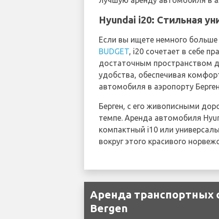
лучшую аренду автомобиля в а
Hyundai i20: Стильная 
Если вы ищете немного больше м
BUDGET
, i20 сочетает в себе 
достаточным пространством дл
удобства, обеспечивая комфор
автомобиля в аэропорту Бергена
Берген, с его живописными дор
темпе. Аренда автомобиля Hyu
компактный i10 или универсаль
вокруг этого красивого норвежс
Аренда транспортных с
Bergen