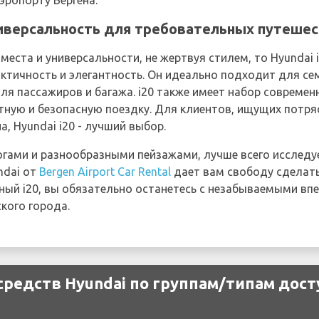
эропорту Бергена.
универсальность для требовательных путеше
еста и универсальности, не жертвуя стилем, то Hyundai i
практичность и элегантность. Он идеально подходит для се
я пассажиров и багажа. i20 также имеет набор современ
тную и безопасную поездку. Для клиентов, ищущих потр
, Hyundai i20 - лучший выбор.
огами и разнообразными пейзажами, лучше всего исследу
ndai от
Bergen Airport Car Rental
дает вам свободу сделать
ный i20, вы обязательно останетесь с незабываемыми вп
кого города.
редств Hyundai по группам/типам дост