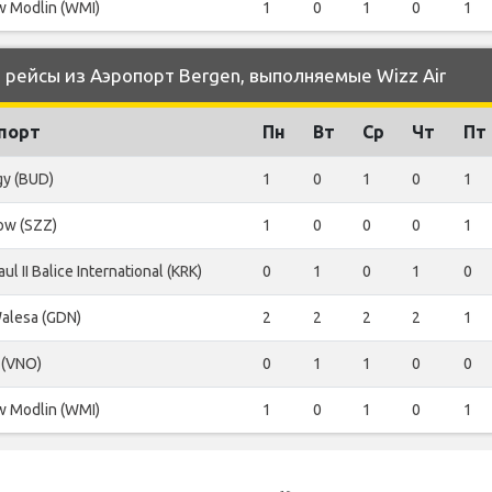
 Modlin (WMI)
1
0
1
0
1
рейсы из Аэропорт Bergen, выполняемые Wizz Air
порт
Пн
Вт
Ср
Чт
Пт
gy (BUD)
1
0
1
0
1
ow (SZZ)
1
0
0
0
1
ul II Balice International (KRK)
0
1
0
1
0
alesa (GDN)
2
2
2
2
1
s (VNO)
0
1
1
0
0
 Modlin (WMI)
1
0
1
0
1