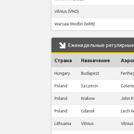
Vilnius (VNO)
Warsaw Modlin (WMI)
Еженедельные регулярные 
Страна
Назначение
Аэро
Hungary
Budapest
Ferihe
Poland
Szczecin
Goleni
Poland
Krakow
John Pa
Poland
Gdansk
Lech W
Lithuania
Vilnius
Vilniu