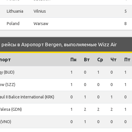
Lithuania
Vilnius
5
Poland
Warsaw
8
рейсы в Аэропорт Bergen, выполняемые Wizz Air
порт
Пн
Вт
Ср
Чт
Пт
gy (BUD)
1
0
1
0
1
ow (SZZ)
1
0
0
0
1
ul II Balice International (KRK)
0
1
0
1
0
alesa (GDN)
1
2
2
2
1
s (VNO)
0
1
0
0
0