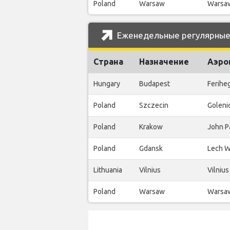
Poland
Warsaw
Warsaw
Еженедельные регулярные 
Страна
Назначение
Аэро
Hungary
Budapest
Ferihe
Poland
Szczecin
Goleni
Poland
Krakow
John Pa
Poland
Gdansk
Lech W
Lithuania
Vilnius
Vilniu
Poland
Warsaw
Warsaw