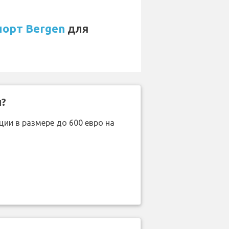
порт Bergen
для
н?
ии в размере до 600 евро на