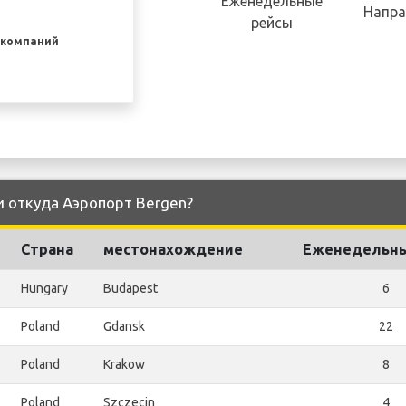
Еженедельные
Напра
рейсы
акомпаний
 и откуда Аэропорт Bergen?
Страна
местонахождение
Еженедельны
Hungary
Budapest
6
Poland
Gdansk
22
Poland
Krakow
8
Poland
Szczecin
4